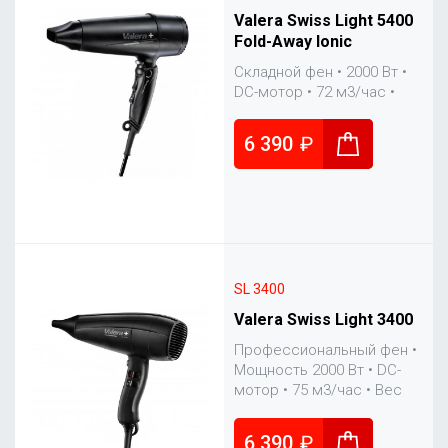
Valera Swiss Light 5400
Fold-Away Ionic
Складной фен • 2000 Вт •
DC-мотор • 72 м3/час •
Ионизатор • Вес 390 гр • 1
насадка
6 390
₽
SL 3400
Valera Swiss Light 3400
Профессиональный фен •
Мощность 2000 Вт • DC-
мотор • 75 м3/час • Вес
380 гр • 1 насадка
6 390
₽