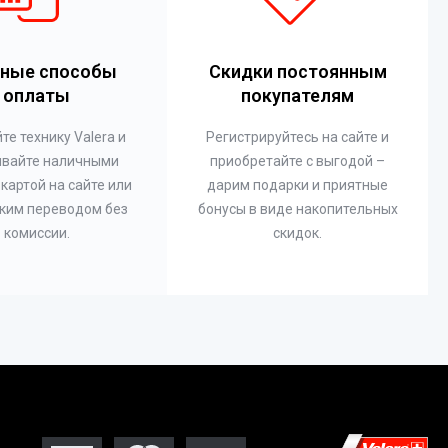
ные способы
Скидки постоянным
оплаты
покупателям
те технику Valera и
Регистрируйтесь на сайте и
ивайте наличными
приобретайте с выгодой –
 картой на сайте или
дарим подарки и приятные
ким переводом без
бонусы в виде накопительных
комиссии.
скидок.