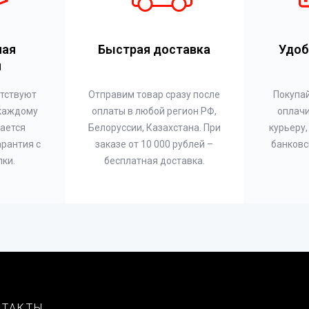
ная
Быстрая доставка
Удоб
я
етствуют
Отправим товар сразу после
Покупай
 каждому
оплаты в любой регион РФ,
оплач
ается
Белоруссии, Казахстана. При
курьеру,
арантия с
заказе от 10 000 рублей –
банковс
пки.
бесплатная доставка.
НТАКТЫ