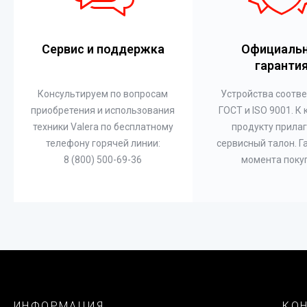
Сервис и поддержка
Официаль
гаранти
Консультируем по вопросам
Устройства соотв
приобретения и использования
ГОСТ и ISO 9001. К
техники Valera по бесплатному
продукту прилаг
телефону горячей линии:
сервисный талон. Г
8 (800) 500-69-36
момента поку
ИНФОРМАЦИЯ
КО