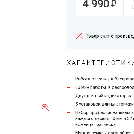
₽
4 990
Товар снят с произво
ХАРАКТЕРИСТИК
Работа от сети / в беспро
60 мин работы в беспрово
Двухцветный индикатор за
5 установок длины стрижки 
Набор профессиональных ак
каждого лезвия 40 мм и 32 мм
ножницы, расческа
Мягкая сумка / органайзер 