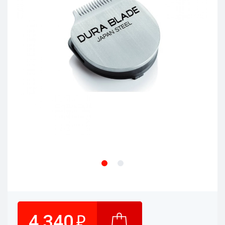
₽
4 340