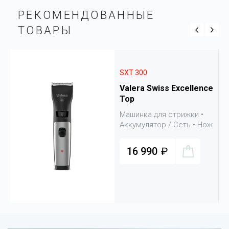
РЕКОМЕНДОВАН­НЫЕ
ТОВАРЫ
SXT 300
Valera Swiss Excellence
Top
ож
Машинка для стрижки •
е
Аккумулятор / Сеть • Нож
46 мм • Стрижка на ноже
0.8 - 3 мм • 6 насадок +
16 990
₽
кейс