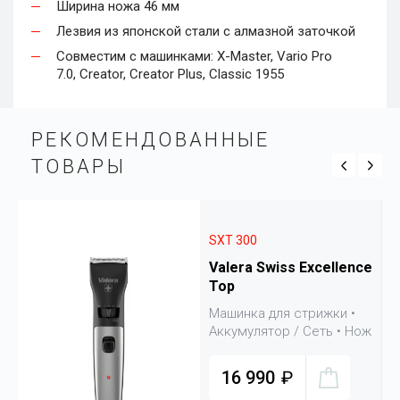
Ширина ножа 46 мм
Лезвия из японской стали с алмазной заточкой
Совместим с машинками: X-Master, Vario Pro
7.0, Creator, Creator Plus, Classic 1955
РЕКОМЕНДОВАН­НЫЕ
ТОВАРЫ
SXT 300
Valera Swiss Excellence
Top
ож
Машинка для стрижки •
е
Аккумулятор / Сеть • Нож
46 мм • Стрижка на ноже
0.8 - 3 мм • 6 насадок +
16 990
₽
кейс