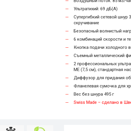
Воздушный поток: 85 м3/ча
Ультратихий: 69 дБ(А)
Супергибкий сетевой шнур
скручивание
Безопасный волнистый наг
6 комбинаций скорости и т
Кнопка подачи холодного 
Съемный металлический фи
2 профессиональных ультр
ME (7,5 см), стандартная на
Диффузор для придания об
Фланелевая сумочка для хр
Вес без шнура 495 г
Swiss Made – сделано в Шв