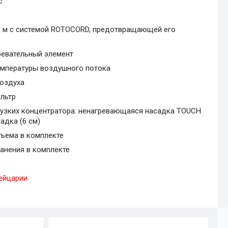
с
 3 м с системой ROTOCORD, предотвращающей его
ревательный элемент
емпературы воздушного потока
воздуха
льтр
аузких концентратора: ненагревающаяся насадка TOUCH
садка (6 см)
ъема в комплекте
анения в комплекте
ейцарии