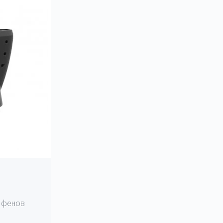
 фенов