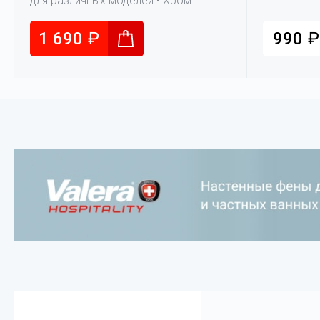
для различных моделей • Хром
пластик
1 690
₽
990
₽