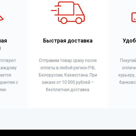
ная
Быстрая доставка
Удоб
я
етствуют
Отправим товар сразу после
Покупай
 каждому
оплаты в любой регион РФ,
оплач
ается
Белоруссии, Казахстана. При
курьеру,
арантия с
заказе от 10 000 рублей –
банковс
пки.
бесплатная доставка.