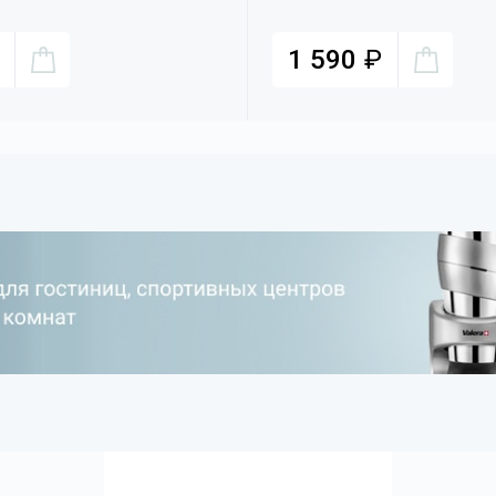
1 590
₽