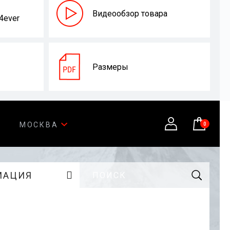
Видеообзор товара
4ever
Размеры