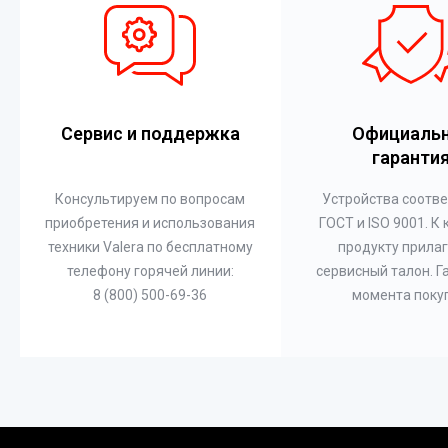
Сервис и поддержка
Официаль
гаранти
Консультируем по вопросам
Устройства соотв
приобретения и использования
ГОСТ и ISO 9001. К
техники Valera по бесплатному
продукту прилаг
телефону горячей линии:
сервисный талон. Г
8 (800) 500-69-36
момента поку