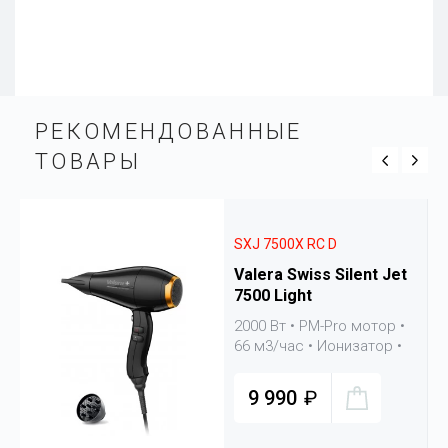
РЕКОМЕНДОВАН­НЫЕ
ТОВАРЫ
SXJ 7500X RC D
Valera Swiss Silent Jet
7500 Light
2000 Вт • PM-Pro мотор •
66 м3/час • Ионизатор •
Вес 430 гр • 2 насадки +
диффузор
9 990
₽