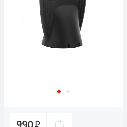
₽
990