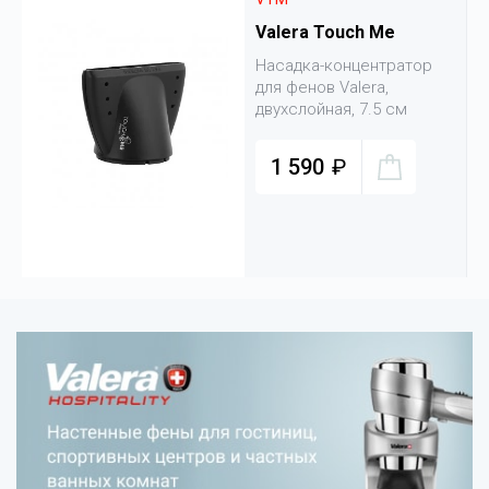
Valera Touch Me
Насадка-концентратор
в
для фенов Valera,
двухслойная, 7.5 см
1 590
₽